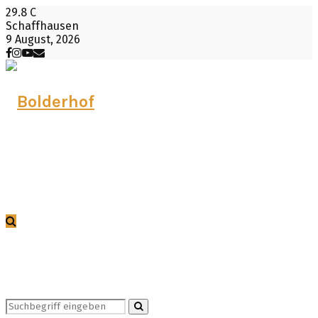
29.8
C
Schaffhausen
9 August, 2026
Facebook
Instagram
Youtube
Email
Search
Search