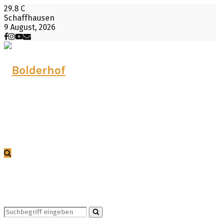
29.8
C
Schaffhausen
9 August, 2026
Facebook
Instagram
Youtube
Email
Search
Search