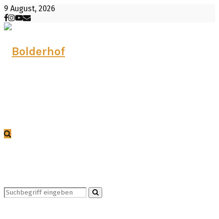
9 August, 2026
Facebook
Instagram
Youtube
Email
Search
Search