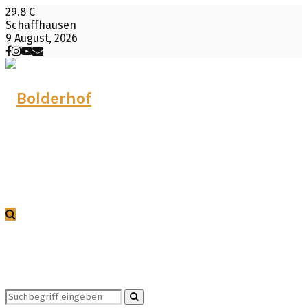
29.8
C
Schaffhausen
9 August, 2026
Facebook
Instagram
Youtube
Email
Search
Search