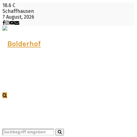
18.6
C
Schaffhausen
7 August, 2026
Facebook
Instagram
Youtube
Email
Search
Search