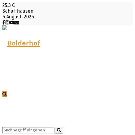
25.3
C
Schaffhausen
6 August, 2026
Facebook
Instagram
Youtube
Email
Search
Search