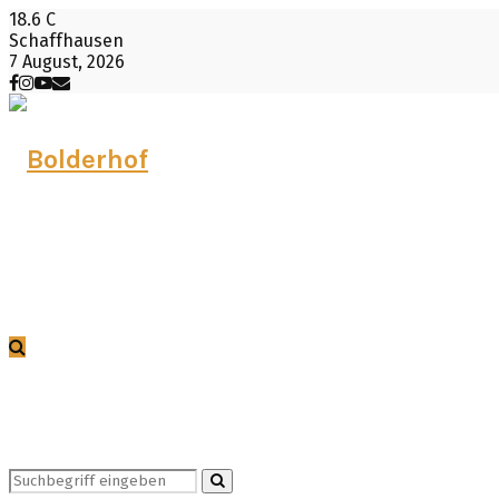
18.6
C
Schaffhausen
7 August, 2026
Facebook
Instagram
Youtube
Email
Search
Search