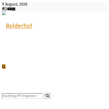
9 August, 2026
Facebook
Instagram
Youtube
Email
Search
Search